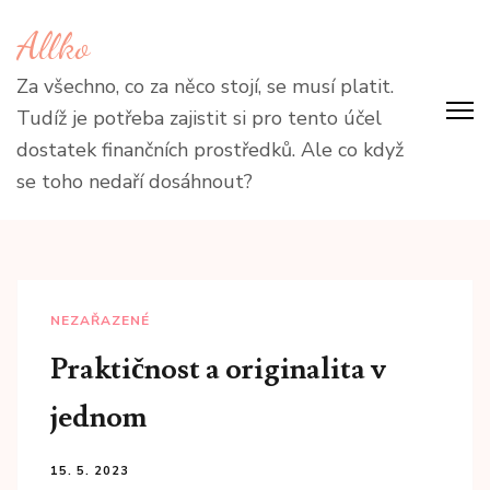
Přeskočit
Allko
na
obsah
Za všechno, co za něco stojí, se musí platit.
(stiskněte
Tudíž je potřeba zajistit si pro tento účel
Enter)
dostatek finančních prostředků. Ale co když
se toho nedaří dosáhnout?
NEZAŘAZENÉ
Praktičnost a originalita v
jednom
15. 5. 2023