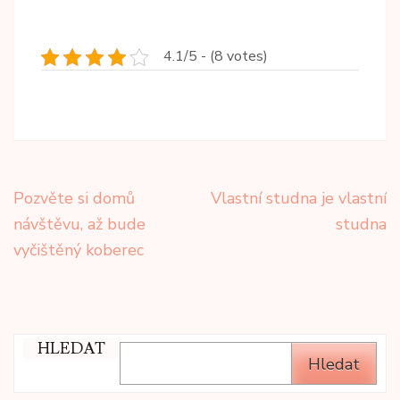
4.1/5 - (8 votes)
Navigace
Pozvěte si domů
Vlastní studna je vlastní
pro
návštěvu, až bude
studna
příspěvek
vyčištěný koberec
HLEDAT
Hledat