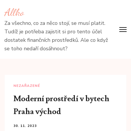
Přeskočit
Allko
na
obsah
Za všechno, co za něco stojí, se musí platit.
(stiskněte
Tudíž je potřeba zajistit si pro tento účel
Enter)
dostatek finančních prostředků. Ale co když
se toho nedaří dosáhnout?
NEZAŘAZENÉ
Moderní prostředí v bytech
Praha východ
30. 11. 2023