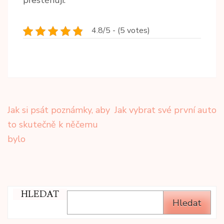
přestěhují.
4.8/5 - (5 votes)
Navigace
Jak si psát poznámky, aby
Jak vybrat své první auto
pro
to skutečně k něčemu
příspěvek
bylo
HLEDAT
Hledat