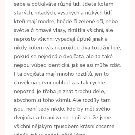
sebe a potkáváte různé lidi. Jdete kolem
starých, mladých, vysokých a nízkých lidí,
kteří mají modré, hnědé či zelené oči, nebo
světlé či tmavé vlasy, zkrátka všichni, ale
naprosto všichni vypadají úplně jinak a
nikdy kolem vás neprojdou dva totožní lidé,
pokud se nejedná o dvojčata, ale ta také
nejsou vůbec identická, jak se asi může zdát.
I ta dvojčata mají mnoho rozdílů, jen to
člověk na první pohled zas tak rychle
nepozná, je třeba je znát trochu déle,
abychom si toho všimli. Ale rozdíly tam
jsou, není tedy nikdo, kdo by měl svého
dvojníka, a to ani za nic. I přesto, že jsme
všichni nějakým způsobem krásní chceme