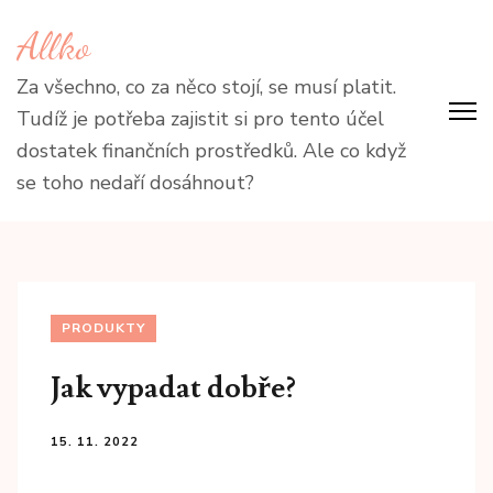
Přeskočit
Allko
na
obsah
Za všechno, co za něco stojí, se musí platit.
(stiskněte
Tudíž je potřeba zajistit si pro tento účel
Enter)
dostatek finančních prostředků. Ale co když
se toho nedaří dosáhnout?
PRODUKTY
Jak vypadat dobře?
15. 11. 2022