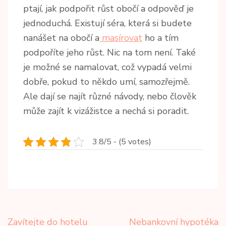
ptají,
jak podpořit růst obočí
a odpověď je
jednoduchá. Existují séra, která si budete
nanášet na obočí a
masírovat
ho a tím
podpoříte jeho růst. Nic na tom není.
Také
je možné se namalovat, což vypadá velmi
dobře, pokud to někdo umí, samozřejmě.
Ale dají se najít různé návody, nebo člověk
může zajít k vizážistce a nechá si poradit.
3.8/5 - (5 votes)
Navigace
Zavítejte do hotelu
Nebankovní hypotéka