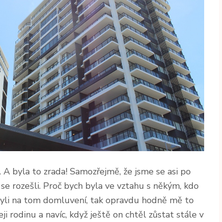
 A byla to zrada! Samozřejmě, že jsme se asi po
se rozešli. Proč bych byla ve vztahu s někým, kdo
byli na tom domluvení, tak opravdu hodně mě to
eji rodinu a navíc, když ještě on chtěl zůstat stále v