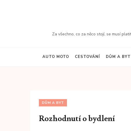
Přeskočit
na
obsah
(stiskněte
Za všechno, co za něco stojí, se musí plati
Enter)
AUTO MOTO
CESTOVÁNÍ
DŮM A BYT
DŮM A BYT
Rozhodnutí o bydlení