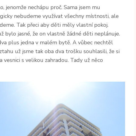
elo, jenomže nechápu proč. Sama jsem mu
logicky nebudeme využívat všechny místnosti, ale
deme. Tak přeci aby děti měly vlastní pokoj.
 bylo jasné, že on vlastně žádné děti neplánuje.
 dva plus jedna v malém bytě. A vůbec nechtěl
ztahu už jsme tak oba dva trošku souhlasili, že si
 vesnici s velikou zahradou. Tady už něco