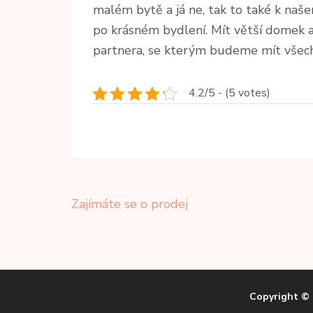
malém bytě a já ne, tak to také k naš
po krásném bydlení. Mít větší domek 
partnera, se kterým budeme mít všechn
4.2/5 - (5 votes)
Navigace
Zajímáte se o prodej
pro
příspěvek
Copyright ©