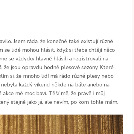
vilo. Jsem ráda, že konečně také existují různé
 se lidé mohou hlásit, když si třeba chtějí něco
e se vždycky hlavně hlásili a registrovali na
á, že jsou opravdu hodně plesové sezóny. Které
lím si, že mnoho lidí má rádo různé plesy nebo
u nebyla každý víkend někde na bále anebo na
é akce mě moc baví. Těší mě, že právě i můj
ený stejně jako já, ale nevím, po kom tohle mám.