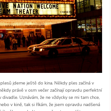
z plesů jdeme ještě do kina. Někdy ples začíná v
někdy právě v osm večer začínají opravdu perfektní
v divadle. Uznávám, že ne vždycky se mi tam chce,
ebo v kině, tak si říkám, že jsem opravdu nadšená