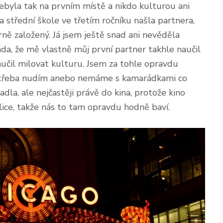
ebyla tak na prvním místě a nikdo kulturou ani
a střední škole ve třetím ročníku našla partnera,
ně založený. Já jsem ještě snad ani nevěděla
áda, že mě vlastně můj první partner takhle naučil
naučil milovat kulturu. Jsem za tohle opravdu
e třeba nudím anebo nemáme s kamarádkami co
adla, ale nejčastěji právě do kina, protože kino
ice, takže nás to tam opravdu hodně baví.