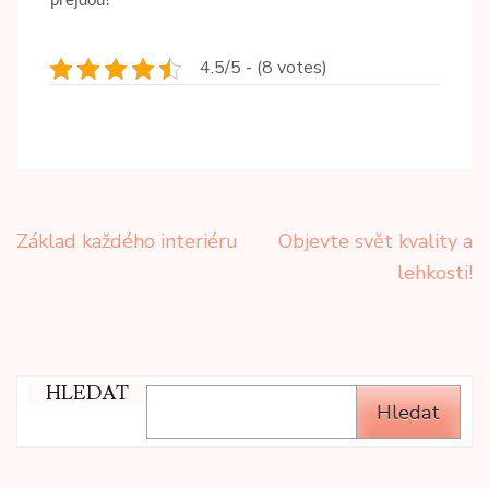
přejdou!
4.5/5 - (8 votes)
Navigace
Základ každého interiéru
Objevte svět kvality a
pro
lehkosti!
příspěvek
HLEDAT
Hledat