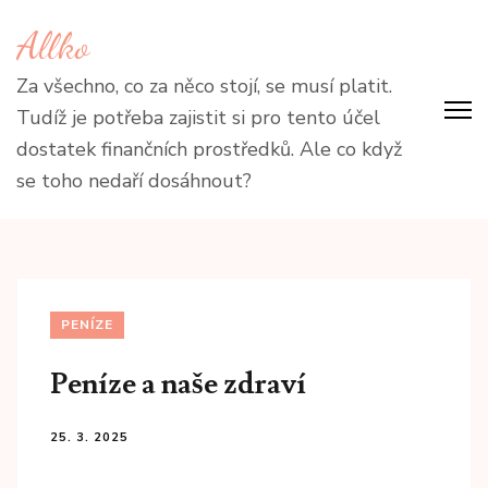
Přeskočit
Allko
na
obsah
Za všechno, co za něco stojí, se musí platit.
(stiskněte
Tudíž je potřeba zajistit si pro tento účel
Enter)
dostatek finančních prostředků. Ale co když
se toho nedaří dosáhnout?
PENÍZE
Peníze a naše zdraví
25. 3. 2025