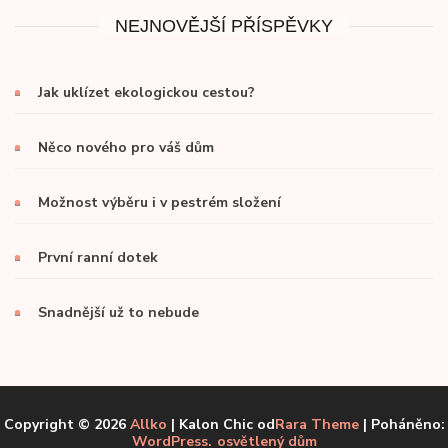
NEJNOVĚJŠÍ PŘÍSPĚVKY
Jak uklízet ekologickou cestou?
Něco nového pro váš dům
Možnost výběru i v pestrém složení
První ranní dotek
Snadnější už to nebude
Copyright © 2026
Allko
| Kalon Chic od
Rara Theme
| Poháněno:
WordPress.
osvětlený dům