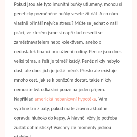
Pokud jsou ale tyto imunitní buňky utlumeny, mohou si
geneticky pozměněné buňky vesele žít dál. A co nám
vlastně přináší nejvíce stresu? Může se jednat o naši
práci, ve kterém jsme si například nesedli se
zaměstnavatelem nebo kolektivem, anebo o
nedostatek financí pro uživení rodiny. Peníze jsou dnes
velké téma, a řeší je téměř každý. Peněz nikdy nebylo
dost, ale dnes jich je ještě méně. Přesto ale existuje
mnoho cest, jak se k penězům dostat, takže nikdy
nemusíte být odkázáni pouze na jeden příjem.
Například
americká nebankovní hypotéka
. Vám
vytrhne trn z paty, pokud máte zrovna aktuálně
opravdu hluboko do kapsy. A hlavně, vždy je potřeba
zůstat optimistický! Všechny zlé momenty jednou