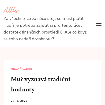
Přeskočit
Allko
na
obsah
Za všechno, co za něco stojí, se musí platit.
(stiskněte
Tudíž je potřeba zajistit si pro tento účel
Enter)
dostatek finančních prostředků. Ale co když
se toho nedaří dosáhnout?
NEZAŘAZENÉ
Muž vyznává tradiční
hodnoty
27. 2. 2025