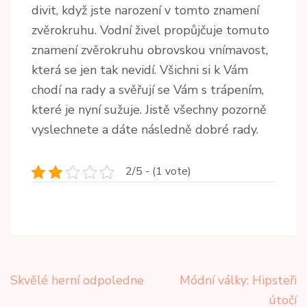
divit, když jste narození v tomto znamení
zvěrokruhu. Vodní živel propůjčuje tomuto
znamení zvěrokruhu obrovskou vnímavost,
která se jen tak nevidí. Všichni si k Vám
chodí na rady a svěřují se Vám s trápením,
které je nyní sužuje. Jistě všechny pozorně
vyslechnete a dáte následně dobré rady.
2/5 - (1 vote)
Navigace
Skvělé herní odpoledne
Módní války: Hipsteři
pro
útočí