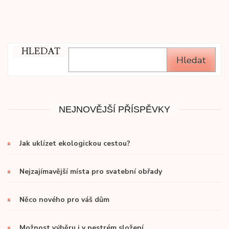
příspěvek
HLEDAT
Hledat
NEJNOVĚJŠÍ PŘÍSPĚVKY
Jak uklízet ekologickou cestou?
Nejzajímavější místa pro svatební obřady
Něco nového pro váš dům
Možnost výběru i v pestrém složení