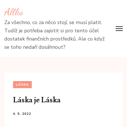
Přeskočit
Allko
na
obsah
Za všechno, co za něco stojí, se musí platit.
(stiskněte
Tudíž je potřeba zajistit si pro tento účel
Enter)
dostatek finančních prostředků. Ale co když
se toho nedaří dosáhnout?
LÁSKA
Láska je Láska
4. 5. 2022