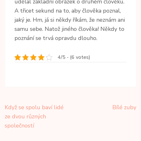
udělal základní obrázek o druhém člověku.
A třicet sekund na to, aby člověka poznal,
jaký je. Hm, já si někdy říkám, že neznám ani
samu sebe. Natož jiného člověka! Někdy to
poznání se trvá opravdu dlouho.
4/5 - (6 votes)
Navigace
Když se spolu baví lidé
Bílé zuby
pro
ze dvou různých
příspěvek
společností