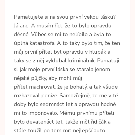
Pamatujete si na svou první vekou lásku?
Já ano. A musím říct, že to bylo opravdu
děsné. Vůbec se mi to nelíbilo a byla to
úplná katastrofa. A to taky bylo tím, že ten
můj první přítel byl opravdu v hlupák a
taky se z něj vyklubal kriminálník. Pamatuji
si, jak moje první láska se starala jenom
nějaké půjčky, aby mohl můj
přítel machrovat, že je bohatý, a tak všude
rozhazoval peníze. Samozřejmě, že mě v té
doby bylo sedmnáct let a opravdu hodně
mi to imponovalo. Mému prvnímu příteli
bylo devatenáct let, takže měl řidičák a
stále toužil po tom mít nejlepší auto.